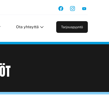
Ota yhteyttä
Tarjouspyyntö
ÖT