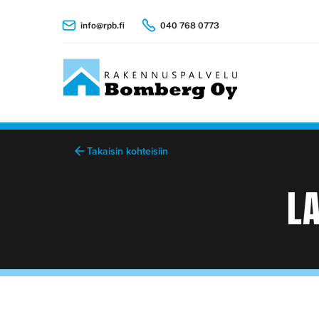
info@rpb.fi
040 768 0773
Takaisin kohteisiin
L