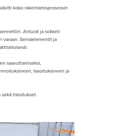
käsitti koko rakentamisprosessin
sennettiin. Anturat ja sokkeli
n varaan. Seinäelementit ja
titaitoisesti.
sen saavuttamiseksi,
pinnoituksineen, tasoituksineen ja
 sekä listoitukset.