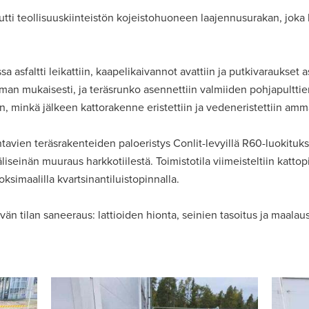
i teollisuuskiinteistön kojeistohuoneen laajennusurakan, joka 
a asfaltti leikattiin, kaapelikaivannot avattiin ja putkivaraukset a
lman mukaisesti, ja teräsrunko asennettiin valmiiden pohjapulttie
, minkä jälkeen kattorakenne eristettiin ja vedeneristettiin ammat
antavien teräsrakenteiden paloeristys Conlit-levyillä R60-luokituk
iseinän muuraus harkkotiilestä. Toimistotila viimeisteltiin katto
oksimaalilla kvartsinantiluistopinnalla.
vän tilan saneeraus: lattioiden hionta, seinien tasoitus ja maalaus