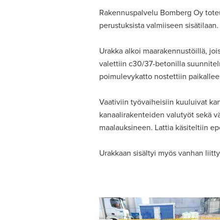
Rakennuspalvelu Bomberg Oy toteutt
perustuksista valmiiseen sisätilaan.
Urakka alkoi maarakennustöillä, joiss
valettiin c30/37-betonilla suunnite
poimulevykatto nostettiin paikalleen
Vaativiin työvaiheisiin kuuluivat k
kanaalirakenteiden valutyöt sekä väl
maalauksineen. Lattia käsiteltiin ep
Urakkaan sisältyi myös vanhan liitty